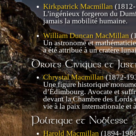
Kirkpatrick Macmillan
(1812-
L'ingénieux forgeron du Dumfri
jamais la mobilité humaine.
William Duncan MacMillan
(1
Un astronome et mathématicien
a été attribué à un cratère lu
Droits Civiques et Just
Chrystal Macmillan
(1872-193
Une figure historique monumen
d’Édimbourg. Avocate et suffra
devant la Chambre des Lords e
vie à la paix internationale et à
Politique et Noblesse
Harold Macmillan
(1894-1986