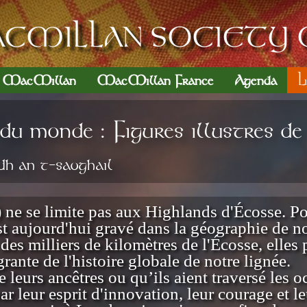
CMILLAN SOCIETY 
n MacMillan
MacMillan France
Agenda
L
u monde : Figures illustres de 
h an t-saoghail
 se limite pas aux Highlands d'Écosse. Por
 est aujourd'hui gravé dans la géographie de 
des milliers de kilomètres de l'Écosse, elles p
rante de l'histoire globale de notre lignée.
de leurs ancêtres ou qu’ils aient traversé les
r leur esprit d'innovation, leur courage et l