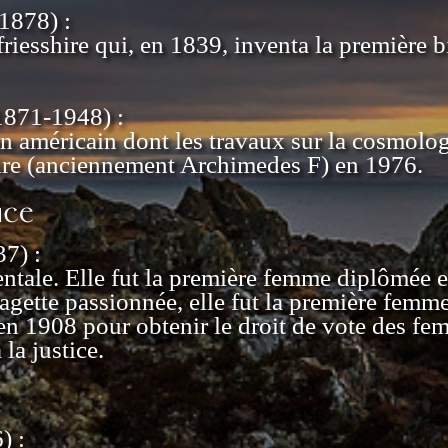
1878) :
esshire qui, en 1839, inventa la première bi
871-1948) :
 américain dont les travaux sur la cosmolog
naire (anciennement Archimedes F) en 1976.
ice
7) :
tale. Elle fut la première femme diplômée e
gette passionnée, elle fut la première femme 
n 1908 pour obtenir le droit de vote des fe
 la justice.
) :