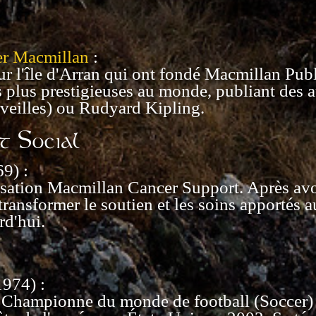
r Macmillan
:
sur l'île d'Arran qui ont fondé Macmillan Pu
es plus prestigieuses au monde, publiant des
rveilles) ou Rudyard Kipling.
t Social
9) :
isation Macmillan Cancer Support. Après avoi
 transformer le soutien et les soins apportés a
rd'hui.
974) :
 Championne du monde de football (Soccer) 