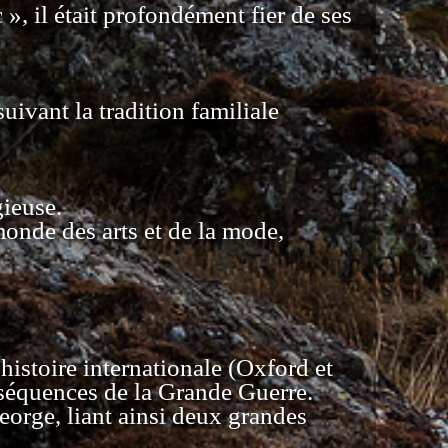
 il était profondément fier de ses
uivant la tradition familiale
gieuse.
 monde des arts et de la mode,
'histoire internationale (Oxford et
nséquences de la Grande Guerre.
George, liant ainsi deux grandes