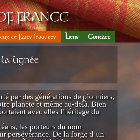
OF FRANCE
ieux et Faits Insolites
Liens
Contact
la lignée
té par des générations de pionniers,
notre planète et même au-delà. Bien
ortaient avec elles l'héritage du
 océans, les porteurs du nom
eur persévérance. De la forge d’un