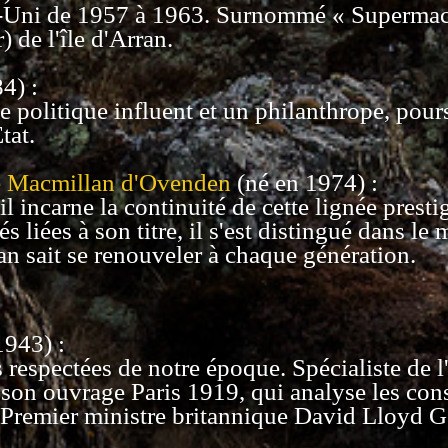
Uni de 1957 à 1963. Surnommé « Supermac »,
) de l'île d'Arran.
4) :
 politique influent et un philanthrope, pours
tat.
e Macmillan d'Ovenden
(né en 1974) :
il incarne la continuité de cette lignée presti
s liées à son titre, il s'est distingué dans le
 sait se renouveler à chaque génération.
943) :
 respectées de notre époque. Spécialiste de l
r son ouvrage Paris 1919, qui analyse les co
 du Premier ministre britannique David Lloyd 