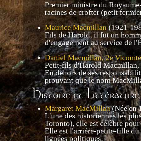
Premier ministre du Royaume-
racines de crofter (petit fermier
Maurice Macmillan
(1921-198
Fils de Harold, il fut un homme
d'engagement au service de l'É
Daniel Macmillan, 2e Vicomt
Petit-fils d'Harold Macmillan, 
En dehors de ses responsabilité
prouvant que le nom MacMillan
Histoire et Littérature
Margaret MacMillan
(Née en 1
L'une des historiennes les plus
Toronto), elle est célèbre pou
Elle est l'arrière-petite-fille
lignées politiques.