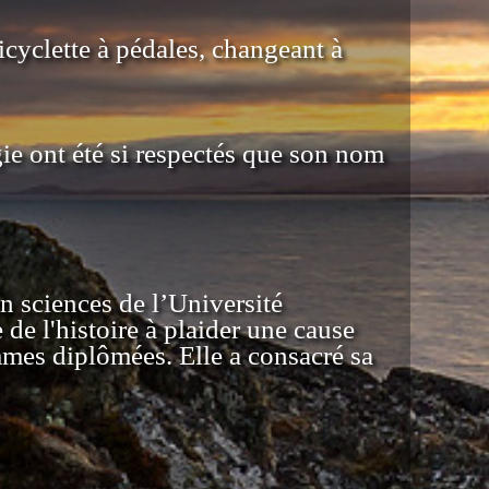
cyclette à pédales, changeant à
ie ont été si respectés que son nom
n sciences de l’Université
de l'histoire à plaider une cause
mmes diplômées. Elle a consacré sa