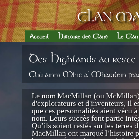
CLAN MA
Accueil
Histoire des Clans
Le Cla
Des Highlands au reste d
Cliù ainm Mhic a’ Mhaoilein fead
Le nom MacMillan (ou McMillan) ne
d'explorateurs et d'inventeurs, il
que ces personnalités aient vécu à 
nom. Leurs succès font partie intég
Qu’ils soient restés sur les terres 
MacMillan ont marqué l’histoire pa