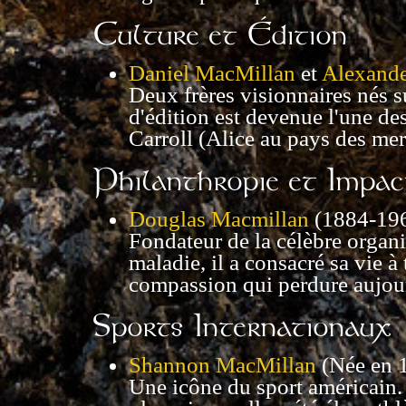
Culture et Édition
Daniel MacMillan
et
Alexande
Deux frères visionnaires nés 
d'édition est devenue l'une d
Carroll (Alice au pays des me
Philanthropie et Impac
Douglas Macmillan
(1884-196
Fondateur de la célèbre organ
maladie, il a consacré sa vie à
compassion qui perdure aujou
Sports Internationaux
Shannon MacMillan
(Née en 1
Une icône du sport américain.