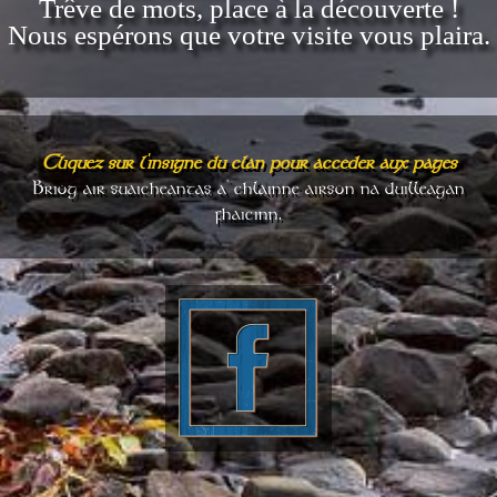
Trêve de mots, place à la découverte !
Nous espérons que votre visite vous plaira.
Cliquez sur l'insigne du clan pour accéder aux pages
Briog air suaicheantas a' chlainne airson na duilleagan
fhaicinn.