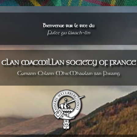
Bienvenue sur le site du
Fàilte gu làrach-lìn
CLAN MACMILLAN SOCIETY OF FRANCE
Comann Chlann MhicMhaolain san Fhraing