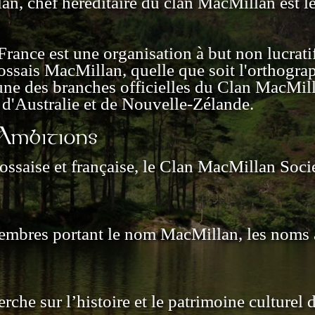
, chef héréditaire du clan MacMillan est le 
rance est une organisation à but non lucrati
ossais MacMillan, quelle que soit l'orthogra
'une des branches officielles du Clan MacMill
d'Australie et de Nouvelle-Zélande.
Ambitions
ossaise et française, le Clan MacMillan Soci
membres portant le nom MacMillan, les noms a
erche sur l’histoire et le patrimoine culturel 