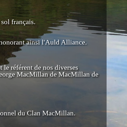
sol français.
honorant ainsi l'Auld Alliance.
le référent de nos diverses
 George MacMillan de MacMillan de
tionnel du Clan MacMillan.