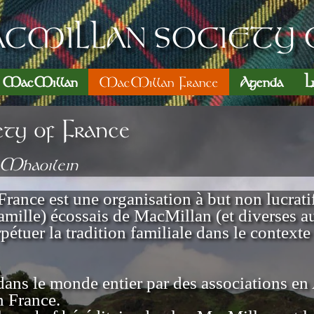
CMILLAN SOCIETY 
n MacMillan
MacMillan France
Agenda
L
y of France
 Mhaoilein
rance est une organisation à but non lucrati
amille) écossais de MacMillan (et diverses a
étuer la tradition familiale dans le contexte d
dans le monde entier par des associations en
 France.