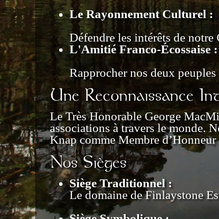
Le Rayonnement Culturel :
Défendre les intérêts de notre 
L'Amitié Franco-Écossaise :
Rapprocher nos deux peuples pa
Une Reconnaissance Int
Le Très Honorable George MacMilla
associations à travers le monde.
Knap comme Membre d’Honneur de 
Nos Sièges
Siège Traditionnel :
Le domaine de Finlaystone Est
Siège Symbolique :