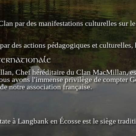
Clan par des manifestations culturelles sur le 
r des actions pédagogiques et culturelles, 
ernationale
n, Chef héréditaire du Clan MacMillan, est 
 Nous avons l'immense privilège de compter
notre association française.
ate à Langbank en Écosse est le siège tradi