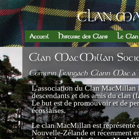
CLAN MA
Accueil
Histoire des Clans
Le Cla
Clan MacMillan Societ
Comunn Frangach Clann Mac a’
L'association du Clan MacMillan F
descendants et des amis du clan (f
Le but est de promouvoir et de perp
écossaises.
Le clan MacMillan est représenté 
Nouvelle-Zélande et récemment en