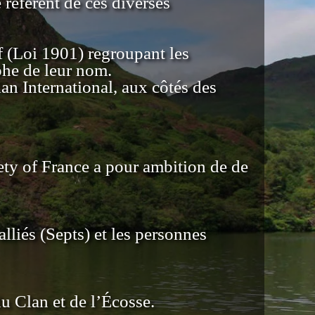
référent de ces diverses
f (Loi 1901) regroupant les
phe de leur nom.
an International, aux côtés des
ety of France a pour ambition de de
lliés (Septs) et les personnes
du Clan et de l’Écosse.