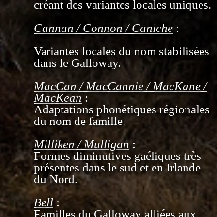
créant des variantes locales uniques.
Cannan / Connon / Caniche
:
Variantes locales du nom stabilisées
dans le Galloway.
MacCan / MacCannie / MacKane /
MacKean
:
Adaptations phonétiques régionales
du nom de famille.
Milliken / Mulligan
:
Formes diminutives gaéliques très
présentes dans le sud et en Irlande
du Nord.
Bell
:
Familles du Galloway alliées aux