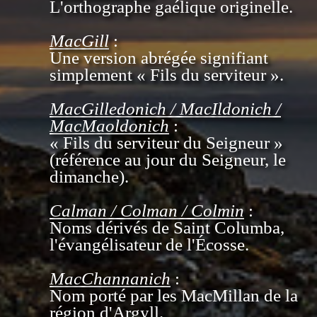
L'orthographe gaélique originelle.
MacGill
:
Une version abrégée signifiant
simplement « Fils du serviteur ».
MacGilledonich / MacIldonich /
MacMaoldonich
:
« Fils du serviteur du Seigneur »
(référence au jour du Seigneur, le
dimanche).
Calman / Colman / Colmin
:
Noms dérivés de Saint Columba,
l'évangélisateur de l'Écosse.
MacChannanich
:
Nom porté par les MacMillan de la
région d'Argyll.