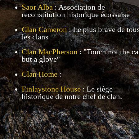
Saor Alba
: Association de
reconstitution historique écossaise
Clan Cameron
: Le plus brave de tou
les clans
Clan MacPherson
: "Touch not the ca
but a glove"
Clan Home
:
Finlaystone House
: Le siège
historique de notre chef de clan.
