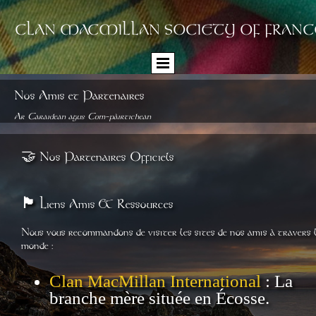
CLAN MACMILLAN SOCIETY OF FRANC
Nos Amis et Partenaires
Ar Caraidean agus Com-pàirtichean
🤝 Nos Partenaires Officiels
🏴󠁧󠁢󠁳󠁣󠁴󠁿
Liens Amis & Ressources
Nous vous recommandons de visiter les sites de nos amis à travers 
monde :
Clan MacMillan International
: La
branche mère située en Écosse.