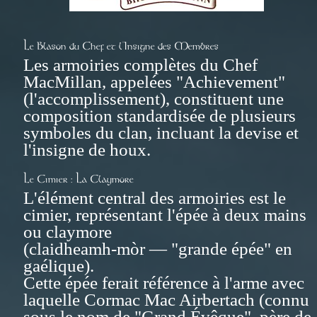
Le Blason du Chef et l'Insigne des Membres
Les armoiries complètes du Chef
MacMillan, appelées "Achievement"
(l'accomplissement), constituent une
composition standardisée de plusieurs
symboles du clan, incluant la devise et
l'insigne de houx.
Le Cimier : La Claymore
L'élément central des armoiries est le
cimier, représentant l'épée à deux mains
ou claymore
(claidheamh-mòr — "grande épée" en
gaélique).
Cette épée ferait référence à l'arme avec
laquelle Cormac Mac Airbertach (connu
sous le nom de "Grand Évêque", père de